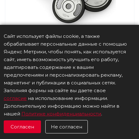
Сайт использует файлы cookie, а также
обрабатывает персональные данные с помощью
Яндекс Метрики, чтобы понять, как используется
Диск прорезиненный с рукоятками
сайт, иметь возможность улучшить его работу,
Panatta 15 кг. 1DGI15
адаптировать содержание к вашим
предпочтениям и персонализировать рекламу,
ПОД ЗАКАЗ
АРТ.
1DGI15
маркетинг и публикации в социальных сетях.
26 080
руб.
Заполняя формы на сайте вы даете свое
согласие
на использование информации.
Дополнительную информацию можно найти в
нашей
Политике конфиденциальности
.
Согласен
Не согласен