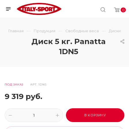
0
Главная
Продукция
Свободные веса
Диски
Диск 5 кг. Panatta
1DN5
ПОД ЗАКАЗ
АРТ.
1DN5
9 319
руб.
В КОРЗИНУ