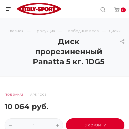
0
Главная
Продукция
Свободные веса
Диски
Диск
прорезиненный
Panatta 5 кг. 1DG5
ПОД ЗАКАЗ
АРТ.
1DG5
10 064
руб.
В КОРЗИНУ