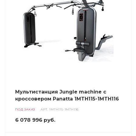
Мультистанция Jungle machine с
кроссовером Panatta 1MTH115-1MTH116
ПОД ЗАКАЗ
АРТ.
1MTH115-1MTH116
6 078 996
руб.