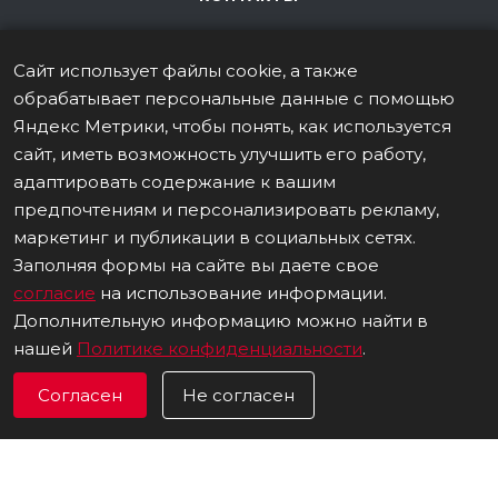
Сайт использует файлы cookie, а также
ПОДПИСКА НА РАССЫЛКУ
обрабатывает персональные данные с помощью
Яндекс Метрики, чтобы понять, как используется
сайт, иметь возможность улучшить его работу,
+7 (495) 106-26-56
адаптировать содержание к вашим
ЗАКАЗАТЬ ЗВОНОК
предпочтениям и персонализировать рекламу,
info@italy-sport.ru
маркетинг и публикации в социальных сетях.
Заполняя формы на сайте вы даете свое
Москва, ул. Мосфильмовская 42с1
согласие
на использование информации.
Дополнительную информацию можно найти в
нашей
Политике конфиденциальности
.
Согласен
Не согласен
ВЕРСИЯ ДЛЯ ПЕЧАТИ
ПОЛИТИКА В ОТНОШЕНИИ ОБРАБОТКИ ПЕРСОНАЛЬНЫХ ДАННЫХ
© 2026 Все права защищены.