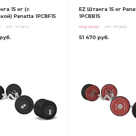
га 15 кг (с
EZ Штанга 15 кг Pana
кой) Panatta 1PCBF15
1PCBB15
З
АРТ.
1PCBF15
ПОД ЗАКАЗ
АРТ.
1PCBB15
руб.
51 470
руб.