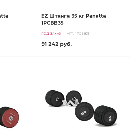
tta
EZ Штанга 35 кг Panatta
1PCBB35
ПОД ЗАКАЗ
АРТ.
1PCBB35
91 242
руб.