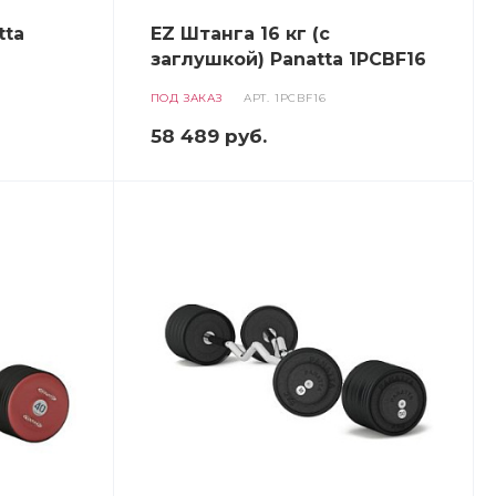
tta
EZ Штанга 16 кг (с
заглушкой) Panatta 1PCBF16
ПОД ЗАКАЗ
АРТ.
1PCBF16
58 489
руб.