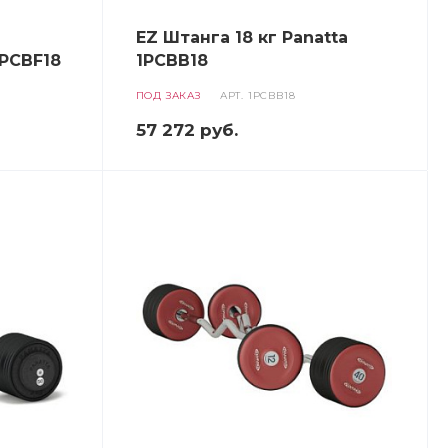
EZ Штанга 18 кг Panatta
1PCBF18
1PCBB18
ПОД ЗАКАЗ
АРТ.
1PCBB18
57 272
руб.