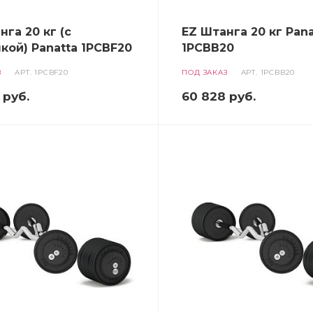
нга 20 кг (с
EZ Штанга 20 кг Pana
кой) Panatta 1PCBF20
1PCBB20
З
АРТ.
1PCBF20
ПОД ЗАКАЗ
АРТ.
1PCBB20
руб.
60 828
руб.