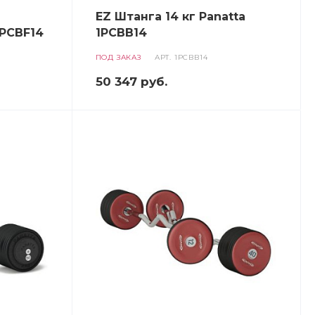
EZ Штанга 14 кг Panatta
1PCBF14
1PCBB14
ПОД ЗАКАЗ
АРТ.
1PCBB14
50 347
руб.