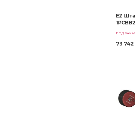
EZ Шта
1PCBB2
ПОД ЗАКА
73 742