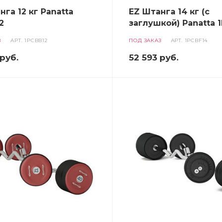
нга 12 кг Panatta
EZ Штанга 14 кг (с
2
заглушкой) Panatta 
З
АРТ.
1PCBB12
ПОД ЗАКАЗ
АРТ.
1PCBF14
руб.
52 593
руб.