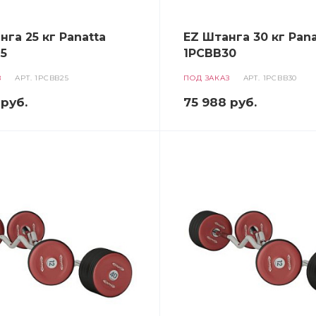
нга 25 кг Panatta
EZ Штанга 30 кг Pana
5
1PCBB30
З
АРТ.
1PCBB25
ПОД ЗАКАЗ
АРТ.
1PCBB30
руб.
75 988
руб.