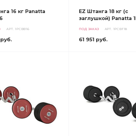
нга 16 кг Panatta
EZ Штанга 18 кг (с
6
заглушкой) Panatta 
З
АРТ.
1PCBB16
ПОД ЗАКАЗ
АРТ.
1PCBF18
руб.
61 951
руб.