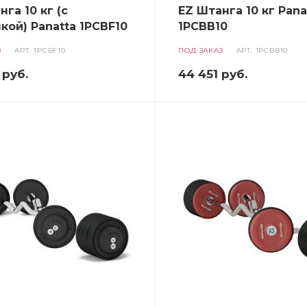
га 10 кг (с
EZ Штанга 10 кг Pana
кой) Panatta 1PCBF10
1PCBB10
З
АРТ.
1PCBF10
ПОД ЗАКАЗ
АРТ.
1PCBB10
руб.
44 451
руб.