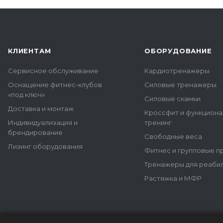
КЛИЕНТАМ
ОБОРУДОВАНИЕ
Сервисное обслуживание
Кардиотренажеры
Оснащение фитнес-клубов
Силовые тренажеры
«под ключ»
Силовые скамьи
Доставка и монтаж
Кроссфит и функцион
Индивидуализация и
тренинг
брендирование
Свободные веса
Лизинг оборудования
Фитнес и групповые 
Тренажеры для реаби
Растяжка и МФР