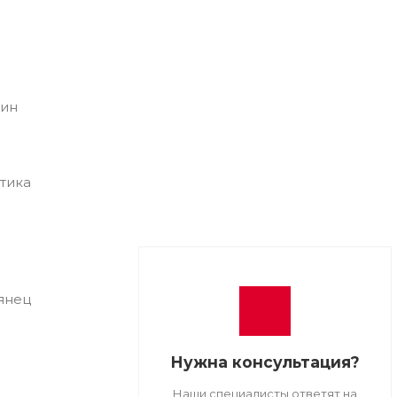
бин
тика
янец
Нужна консультация?
Наши специалисты ответят на