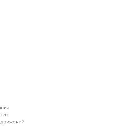
иния
тки.
у движений