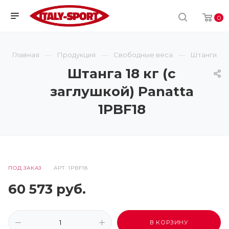
0
Главная
Продукция
Свободные веса
Штанги
Штанга 18 кг (с
заглушкой) Panatta
1PBF18
ПОД ЗАКАЗ
АРТ.
1PBF18
60 573
руб.
В КОРЗИНУ