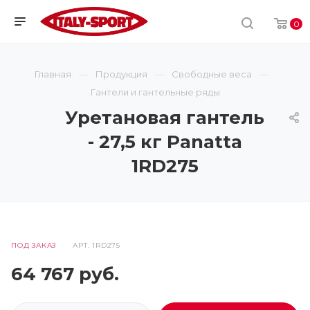
0
Главная
Продукция
Свободные веса
Гантели и гантельные ряды
Уретановая гантель
- 27,5 кг Panatta
1RD275
ПОД ЗАКАЗ
АРТ.
1RD275
64 767
руб.