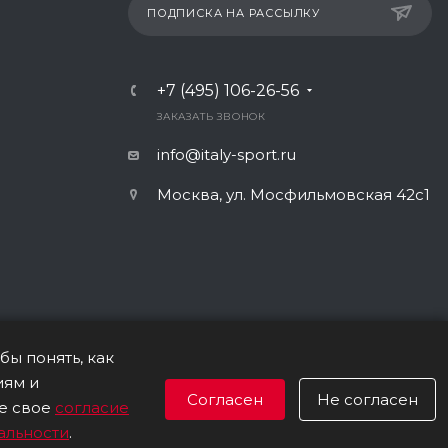
ПОДПИСКА НА РАССЫЛКУ
+7 (495) 106-26-56
ЗАКАЗАТЬ ЗВОНОК
info@italy-sport.ru
Москва, ул. Мосфильмовская 42с1
бы понять, как
иям и
Согласен
Не согласен
НИИ ОБРАБОТКИ ПЕРСОНАЛЬНЫХ ДАННЫХ
ВЕРСИЯ ДЛЯ ПЕЧАТИ
те свое
согласие
альности
.