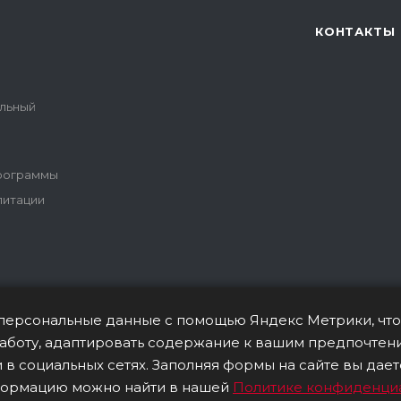
КОНТАКТЫ
альный
программы
литации
т персональные данные с помощью Яндекс Метрики, что
 работу, адаптировать содержание к вашим предпочтен
ПОЛИТИКА В ОТНОШЕ
 в социальных сетях. Заполняя формы на сайте вы дае
формацию можно найти в нашей
Политике конфиденци