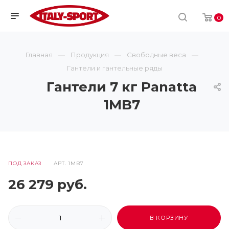
0
Главная
Продукция
Свободные веса
Гантели и гантельные ряды
Гантели 7 кг Panatta
1MB7
ПОД ЗАКАЗ
АРТ.
1MB7
26 279
руб.
В КОРЗИНУ