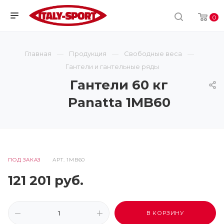
0
Главная
Продукция
Свободные веса
Гантели и гантельные ряды
Гантели 60 кг
Panatta 1MB60
ПОД ЗАКАЗ
АРТ.
1MB60
121 201
руб.
В КОРЗИНУ