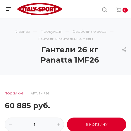
0
Главная
Продукция
Свободные веса
Гантели и гантельные ряды
Гантели 26 кг
Panatta 1MF26
ПОД ЗАКАЗ
АРТ.
1MF26
60 885
руб.
В КОРЗИНУ