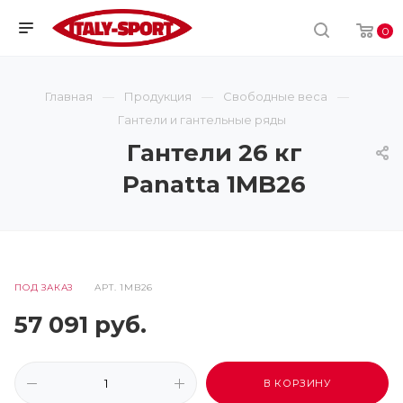
0
Главная
Продукция
Свободные веса
Гантели и гантельные ряды
Гантели 26 кг
Panatta 1MB26
ПОД ЗАКАЗ
АРТ.
1MB26
57 091
руб.
В КОРЗИНУ