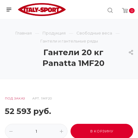
0
Главная
Продукция
Свободные веса
Гантели и гантельные ряды
Гантели 20 кг
Panatta 1MF20
ПОД ЗАКАЗ
АРТ.
1MF20
52 593
руб.
В КОРЗИНУ