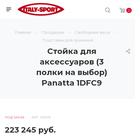
0
Главная
Продукция
Свободные веса
Подставки для хранения
Стойка для
аксессуаров (3
полки на выбор)
Panatta 1DFC9
ПОД ЗАКАЗ
АРТ.
1DFC9
223 245
руб.