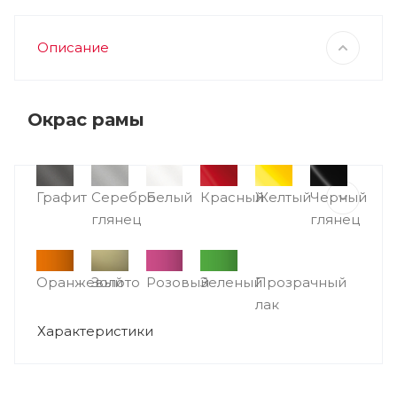
Описание
Окрас рамы
Графит
Серебро
Белый
Красный
Желтый
Черный
глянец
глянец
Оранжевый
Золото
Розовый
Зеленый
Прозрачный
лак
Характеристики