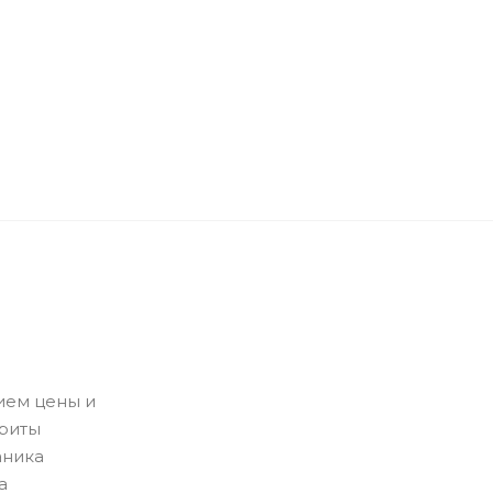
ием цены и
ариты
аника
а