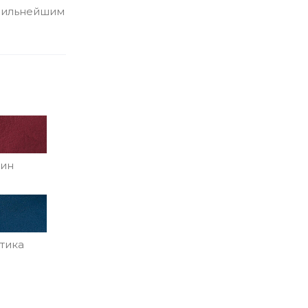
 сильнейшим
бин
тика