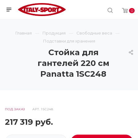
0
Главная
Продукция
Свободные веса
Подставки для хранения
Стойка для
гантелей 220 см
Panatta 1SC248
ПОД ЗАКАЗ
АРТ.
1SC248
217 319
руб.