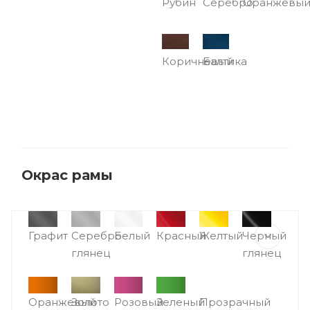
Рубин
Серебро
Оранжевы
Коричневый
Балтика
Окрас рамы
Графит
Серебро
Белый
Красный
Желтый
Черный
глянец
глянец
Оранжевый
Золото
Розовый
Зеленый
Прозрачный