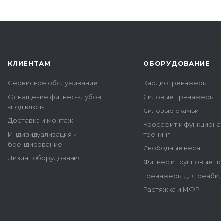
КЛИЕНТАМ
ОБОРУДОВАНИЕ
Сервисное обслуживание
Кардиотренажеры
Оснащение фитнес-клубов
Силовые тренажеры
«под ключ»
Силовые скамьи
Доставка и монтаж
Кроссфит и функцион
Индивидуализация и
тренинг
брендирование
Свободные веса
Лизинг оборудования
Фитнес и групповые 
Тренажеры для реаби
Растяжка и МФР