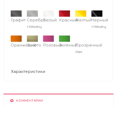
Графит
Серебро
Белый
Красный
Желтый
Черный
глянец
глянец
Оранжевый
Золото
Розовый
Зеленый
Прозрачный
лак
Характеристики
КОММЕНТАРИИ