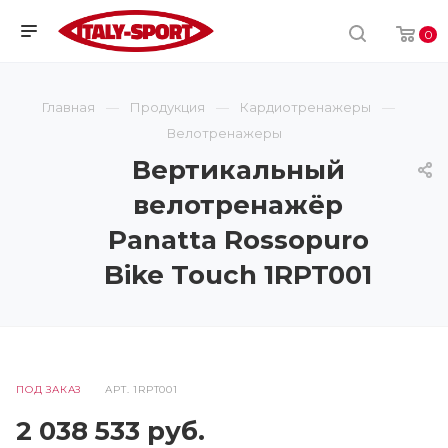
0
Главная
Продукция
Кардиотренажеры
Велотренажеры
Вертикальный
велотренажёр
Panatta Rossopuro
Bike Touch 1RPT001
ПОД ЗАКАЗ
АРТ.
1RPT001
2 038 533
руб.