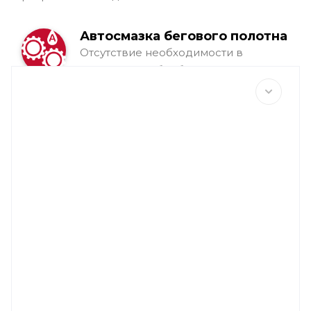
Автосмазка бегового полотна
Отсутствие необходимости в
регулярной обработке воском деки
– все система смазки
автоматизирована, что сэкономит
для вас до 1 000 евро в первые 2
года эксплуатации.
Эталон Итальянского дизайна
Образцовое сочетание дизайна и
технологий, формы и содержания,
внешнего вида и функциональности.
100% итальянское производство.
Удобство как для
профессионала, так и новичка