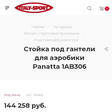
0
Главная
Продукция
Фитнес и групповые программы
Подставки для инвентаря
Стойка под гантели
для аэробики
Panatta 1AB306
ПОД ЗАКАЗ
АРТ.
1AB306
144 258
руб.