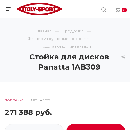
0
Главная
Продукция
Фитнес и групповые программы
Подставки для инвентаря
Стойка для дисков
Panatta 1AB309
ПОД ЗАКАЗ
АРТ.
1AB309
271 388
руб.