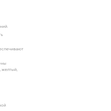
ний.
ть
беспечивают
ены
 желтый,
вой