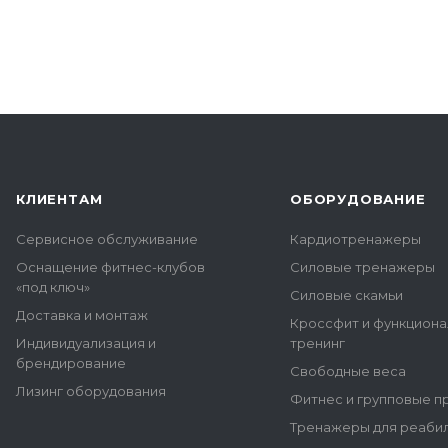
КЛИЕНТАМ
ОБОРУДОВАНИЕ
Сервисное обслуживание
Кардиотренажеры
Оснащение фитнес-клубов
Силовые тренажеры
«под ключ»
Силовые скамьи
Доставка и монтаж
Кроссфит и функцион
Индивидуализация и
тренинг
брендирование
Свободные веса
Лизинг оборудования
Фитнес и групповые 
Тренажеры для реаби