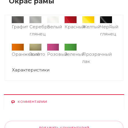
Окрас рамы
Графит
Серебро
Белый
Красный
Желтый
Черный
глянец
глянец
Оранжевый
Золото
Розовый
Зеленый
Прозрачный
лак
Характеристики
КОММЕНТАРИИ
ДОБАВИТЬ КОММЕНТАРИЙ