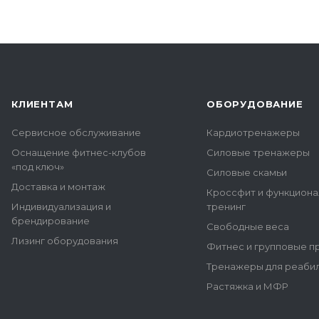
КЛИЕНТАМ
ОБОРУДОВАНИЕ
Сервисное обслуживание
Кардиотренажеры
Оснащение фитнес-клубов
Силовые тренажеры
«под ключ»
Силовые скамьи
Доставка и монтаж
Кроссфит и функцион
Индивидуализация и
тренинг
брендирование
Свободные веса
Лизинг оборудования
Фитнес и групповые 
Тренажеры для реаби
Растяжка и МФР