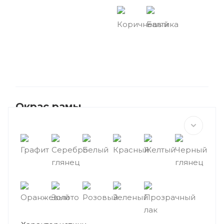
Коричневый
Балтика
Окрас рамы
Графит
Серебро
Белый
Красный
Желтый
Черный
глянец
глянец
Оранжевый
Золото
Розовый
Зеленый
Прозрачный
лак