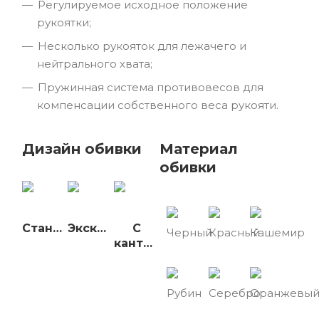
Регулируемое исходное положение
рукоятки;
Несколько рукояток для лежачего и
нейтрального хвата;
Пружинная система противовесов для
компенсации собственного веса рукояти.
Дизайн обивки
Материал
обивки
Стандарт
Эксклюзив
С
Черный
Красный
Кашемир
кантом
Рубин
Серебро
Оранжевы