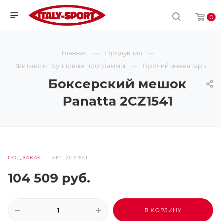
0
Главная
Продукция
Фитнес и групповые программы
Прочий инвентарь
Боксерский мешок
Panatta 2CZ1541
ПОД ЗАКАЗ
АРТ.
2CZ1541
104 509
руб.
В КОРЗИНУ