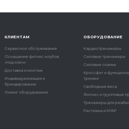
КЛИЕНТАМ
ОБОРУДОВАНИЕ
Сервисное обслуживание
Кардиотренажеры
Оснащение фитнес-клубов
Силовые тренажеры
«под ключ»
Силовые скамьи
Доставка и монтаж
Кроссфит и функцион
Индивидуализация и
тренинг
брендирование
Свободные веса
Лизинг оборудования
Фитнес и групповые 
Тренажеры для реаби
Растяжка и МФР