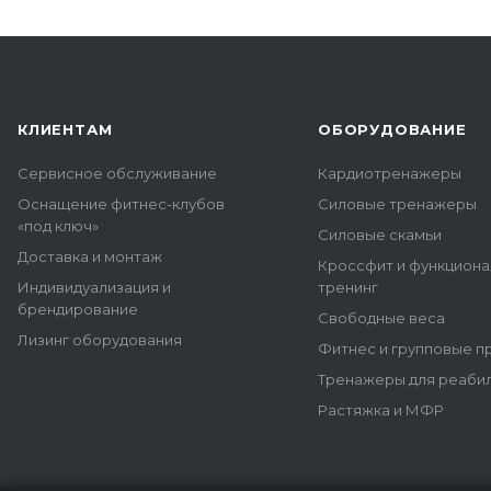
КЛИЕНТАМ
ОБОРУДОВАНИЕ
Сервисное обслуживание
Кардиотренажеры
Оснащение фитнес-клубов
Силовые тренажеры
«под ключ»
Силовые скамьи
Доставка и монтаж
Кроссфит и функцион
Индивидуализация и
тренинг
брендирование
Свободные веса
Лизинг оборудования
Фитнес и групповые 
Тренажеры для реаби
Растяжка и МФР