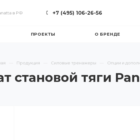
+7 (495) 106-26-56
natta в РФ
ПРОЕКТЫ
О БРЕНДЕ
ная
Продукция
Силовые тренажеры
Опции и допол
т становой тяги Pan